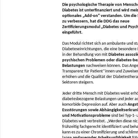
Die psychologische Therapie von Mensch
Diabetes ist unterfinanziert und wird meis
optionales „Add-on“ verstanden. Um die 
zu verbessern, hat die DDG das neue
Zertifizierungsmodul „Diabetes und Psyc
eingeführt.
Das Modul richtet sich an ambulante und st
Diabeteseinrichtungen, die eine besondere 
in der Behandlung von mit
Diabetes assozii
psychischen Problemen oder diabetes-b
Belastungen
nachweisen können. Das Angeb
Transparenz für Patient*innen und Zuweise
erhöhen und die Qualität der Diabetestherap
Sektoren steigern.
Jeder dritte Mensch mit Diabetes weist erh
diabetesbezogene Belastungen und jeder ac
komorbide Depression auf. Aber auch
Angst
Essstörungen sowie Abhängigkeitserkra
und Motivationsprobleme
sind bei Typ-1- 
Diabetes weit verbreitet. „Werden diese nic
frühzeitig fachgerecht identifiziert und beh
kann es zu einer Chronifizierung und schlim
lange
andauernder Arbeitsunfähigkeit
füh