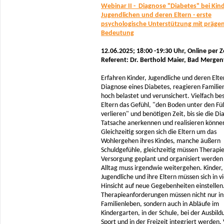
Webinar II - Diagnose "Diabetes" bei Kin
Jugendlichen und deren Eltern - erste
psychologische Unterstützung mit präge
Bedeutung
12.06.2025; 18:00 -19:30 Uhr,
Online per 
Referent: Dr. Berthold Maier, Bad Merge
Erfahren Kinder, Jugendliche und deren Elte
Diagnose eines Diabetes, reagieren Familie
hoch belastet und verunsichert. Vielfach be
Eltern das Gefühl, "den Boden unter den Fü
verlieren" und benötigen Zeit, bis sie die Di
Tatsache anerkennen und realisieren könne
Gleichzeitig sorgen sich die Eltern um das
Wohlergehen ihres Kindes, manche äußern
Schuldgefühle, gleichzeitig müssen Therapi
Versorgung geplant und organisiert werden 
Alltag muss irgendwie weitergehen. Kinder,
Jugendliche und ihre Eltern müssen sich in vi
Hinsicht auf neue Gegebenheiten einstelle
Therapieanforderungen müssen nicht nur in
Familienleben, sondern auch in Abläufe im
Kindergarten, in der Schule, bei der Ausbild
Sport und in der Freizeit integriert werden. 