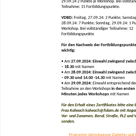
29.09.24 2 Punkte je Workshop. Bei vollstän
Teilnahme: 15 Fortbildungspunkte.
VDBD:
Freitag, 27.09.24: 2 Punkte; Samsta
28.09.24: 7 Punkte; Sonntag, 29.09.24: 1 Pu
Workshop. Bei vollständiger Teilnahme: 12
Fortbildungspunkte
Für den Nachweis der Fortbildungspunkte
wichtig:
• Am
27.09.2024: Einwahl zwingend zwisc
– 18.30
mit Namen
• Am
28.09.2024: Einwahl zwingend zwisc
– 09.30 und 14.00 -14.30
mit Namen
• Am
29.09.2024:
Einwahl entsprechend de
Teilnahme an den Workshops
in den ersten
Minuten jedes Workshops
mit Namen
Für den Erhalt eines Zertifikates bitte eine 
Frau Kalwach kalwach@fidam.de mit Anga
Vor- und Zunamen, Beruf, Straße, PLZ und
senden.
Programm Jahrestagung Diabetes und 