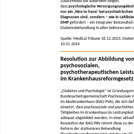
Zusatzmodul soll außerdem zeigen,
dass
psychologische Versorgungsangebot
nur ein ‚Nice to have’ bei psychiatrischen
Diagnosen sind, sondern – wie in Leitlini
DMP
gefordert – ein integraler Bestandteil
Diabetesbehandlung in allen Sektoren sein s
Quelle: Medical Tribune 18.12.2023, Diabet
10.01.2024
Resolution zur Abbildung vo
psychosozialen,
psychotherapeutischen Leist
im Krankenhausreformgesetz
„Diabetes und Psychologie“ ist Gründungsmi
Bundesarbeitsgemeinschaft Psychosoziale 
im Akutkrankenhaus (BAG-PVA), die sich daf
einsetzt, dass psychosoziale und psychothe
Tätigkeiten im Krankenhaus im Leistungskat
adäquat abgebildet werden. In einer aktuel
Resolution der BAG-PAV nimmt diese zu der
Reform der stationären Behandlung