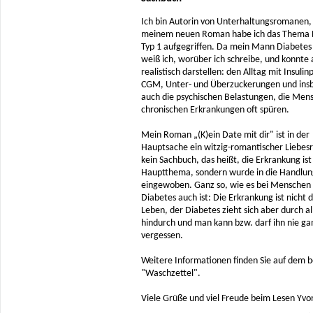
Ich bin Autorin von Unterhaltungsromanen, 
meinem neuen Roman habe ich das Thema 
Typ 1 aufgegriffen. Da mein Mann Diabetes 
weiß ich, worüber ich schreibe, und konnte a
realistisch darstellen: den Alltag mit Insul
CGM, Unter- und Überzuckerungen und ins
auch die psychischen Belastungen, die Men
chronischen Erkrankungen oft spüren.
Mein Roman „(K)ein Date mit dir" ist in der
Hauptsache ein witzig-romantischer Liebe
kein Sachbuch, das heißt, die Erkrankung ist
Hauptthema, sondern wurde in die Handlun
eingewoben. Ganz so, wie es bei Menschen
Diabetes auch ist: Die Erkrankung ist nicht 
Leben, der Diabetes zieht sich aber durch al
hindurch und man kann bzw. darf ihn nie ga
vergessen.
Weitere Informationen finden Sie auf dem 
"Waschzettel".
Viele Grüße und viel Freude beim Lesen Yv