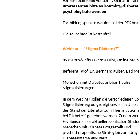
Vereins rechtzeitig vor dem Webinar mitgete
Interessenten bitte an kontakt@diabetes
psychologie.de wenden
Fortbildungspunkte werden bei der PTK bea
Die Teilnahme ist kostenfrei.
Webinar I - "Stigma Diabetes?"
05.03.2026; 18:00 - 19:30 Uhr,
Online per 
Referent:
Prof. Dr. Bernhard Kulzer, Bad 
Menschen mit Diabetes erleben häufig
Stigmatisierungen.
In dem Webinar sollen die verschiedenen E
Stigmatisierung aufgezeigt sowie ein Überbl
den Stand der Literatur zum Thema „Stigma
bei Diabetes“ gegeben werden. Zudem wer
Ergebnisse einer aktuellen deutschen Studie
Menschen mit Diabetes vorgestellt und
psychotherapeutische Strategien zum Umg
Diabetesstigma diskutiert.