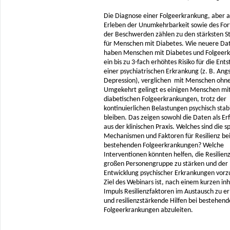
Die Diagnose einer Folgeerkrankung, aber 
Erleben der Unumkehrbarkeit sowie des For
der Beschwerden zählen zu den stärksten S
für Menschen mit Diabetes. Wie neuere Dat
haben Menschen mit Diabetes und Folgeer
ein bis zu 3-fach erhöhtes Risiko für die Ent
einer psychiatrischen Erkrankung (z. B. Ang
Depression), verglichen mit Menschen ohne
Umgekehrt gelingt es einigen Menschen mi
diabetischen Folgeerkrankungen, trotz der
kontinuierlichen Belastungen psychisch stabi
bleiben. Das zeigen sowohl die Daten als E
aus der klinischen Praxis. Welches sind die s
Mechanismen und Faktoren für Resilienz be
bestehenden Folgeerkrankungen? Welche
Interventionen könnten helfen, die Resilienz
großen Personengruppe zu stärken und der
Entwicklung psychischer Erkrankungen vor
Ziel des Webinars ist, nach einem kurzen inh
Impuls Resilienzfaktoren im Austausch zu er
und resilienzstärkende Hilfen bei bestehen
Folgeerkrankungen abzuleiten.