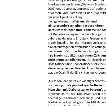
Behandlungseinrichtungen im Rahmen der
Anerkennungsverfahren „Diabetes Exzelle
DDG“ und „Diabeteszentrum DDG“ optiona
erwerben. Voraussetzung für den Erwerb ist,
der jeweiligen Einrichtung
nachgewiesenermaßen
ausreichend
Hintergrundwissen über die besonderen
Herausforderungen und Probleme
von Me
mit Diabetes vorliegen. Die Einrichtungen 
dabei eine definierte Struktur-, Prozess- und
Ergebnisqualität bei der Therapie von Men
diabetesbezogenen psychischen Belastunge
nachweisen. Zertifizierte Einrichtungen mü
ihre
Ergebnisqualität nach einem Zeitrau
sechs Monaten offenlegen.
Durch gezielte
Hospitationen und Kooperationen soll eine 
Vernetzung der zertifizierten Einrichtungen
was die Qualität der Einrichtungen verbesser
„Diese Maßnahme ist ein wichtiger Schritt, 
noch suboptimale
psychologische Betreuu
Menschen mit Diabetes zu verbessern“,
er
Professor Dr. rer. nat. Dipl.-Psych. Karin Lan
ehemalige Leiterin der Forschungs- und Leh
Medizinische Psychologie an der MH Hanno