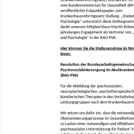
(Krankenhausreformgesetz) und das am 10. 
vom Bundesministerium für Gesundheit (B
veröffentlichte Eckpunktepapier zum
Krankenhausreformgesetz Stellung. „Diabe
Psychologie“ unterstützt diese Stellungnah
dankt unserem Mitglied Klaus-Martin Rölver
jahrelanges Engagement als Vertreter von 
und Psychologie“ in der BAG-PVA.
Hier können Sie die Stellungnahme im Wo
lesen:
Resolution der Bundesarbeitsgemeinscha
PsychosozialeVersorgung im Akutkranke
(BAG-PVA)
Für die Abbildung der psychosozialen,
neuropsychologischen, psychotherapeutisc
künstlerischen Therapien in den Vorhaltebu
Leistungsgruppen nach dem Krankenhausre
Wir setzen uns dafür ein, dass die notwendi
Ökonomisierungsprozesse im Gesundheitswe
zu Lasten einer notwendigen und effektiven
psychosozialen Unterstützung für Patient*i