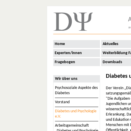
A
„
Home
Aktuelles
Experten/innen
Weiterbildung F
Fragebogen
Downloads
Diabetes u
Wir über uns
Psychosoziale Aspekte des
Der Verein „Di
Diabetes
satzungsgemäß
"Die Aufgaben 
Vorstand
Jugendlichen un
wissenschaftli
Diabetes und Psychologie
Erkrankung. Da
e.V.
und Edukation 
Menschen mit D
Arbeitsgemeinschaft
Öffentlichkeit,
„Diabetes und Psychologie