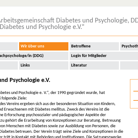
rbeitsgemeinschaft Diabetes und Psychologie, D
Diabetes und Psychologie e.V.“
Wir über uns
Betroffene
Psychot
achpsychologe/in (DDG)
Login für Mitglieder
Links
Literatur
nd Psychologie e.V.
abetes und Psychologie e. V.“, der 1990 gegründet wurde, hat
 folgende Ziele:
des Vereins ergeben sich aus der besonderen Situation von Kindern,
d Erwachsenen mit Diabetes mellitus. Zweck des Vereins ist die
che Erforschung psychosozialer und pädagogischer Aspekte der
zu gehört die Erarbeitung von Konzeptionen zur Beratung, Betreuung
von Menschen mit Diabetes sowie zur Ausbildung von Personen, die
iabetes betreuen. Der Verein trägt seine Ziele und Konzeptionen in die
 er tritt in Kontakt mit Behörden und Institutionen. Die Satzungszwecke