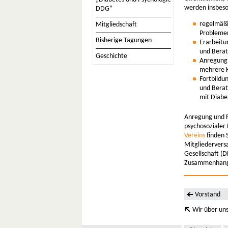
werden insbeso
DDG“
regelmäßi
Mitgliedschaft
Probleme
Bisherige Tagungen
Erarbeitu
und Berat
Geschichte
Anregung 
mehrere K
Fortbildu
und Berat
mit Diab
Anregung und 
psychosozialer
Vereins
finden S
Mitgliedervers
Gesellschaft (
Zusammenhang m
Vorstand
Wir über un