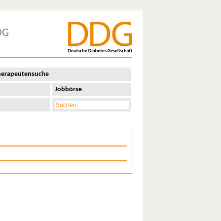
DG
herapeutensuche
Jobbörse