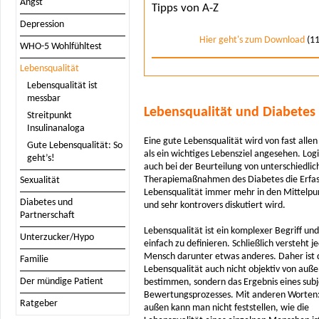
Angst
Tipps von A-Z
Psychotherapeutensuche
Depression
Experten/innen
Hier geht's zum Download
(11
WHO-5 Wohlfühltest
Weiterbildung
Fachpsychologe/in (DDG)
Lebensqualität
Login für Mitglieder
Lebensqualität ist
Jobbörse
messbar
Lebensqualität und Diabetes
Fragebogen
Streitpunkt
Insulinanaloga
Downloads
Eine gute Lebensqualität wird von fast all
Gute Lebensqualität: So
Links
als ein wichtiges Lebensziel angesehen. Logi
geht’s!
auch bei der Beurteilung von unterschiedlic
Literatur
Therapiemaßnahmen des Diabetes die Erfas
Sexualität
Lebensqualität immer mehr in den Mittelpun
Diabetes und
und sehr kontrovers diskutiert wird.
Partnerschaft
Lebensqualität ist ein komplexer Begriff und
Unterzucker/Hypo
einfach zu definieren. Schließlich versteht j
Mensch darunter etwas anderes. Daher ist 
Familie
Lebensqualität auch nicht objektiv von auße
Der mündige Patient
bestimmen, sondern das Ergebnis eines subj
Bewertungsprozesses. Mit anderen Worten
Ratgeber
außen kann man nicht feststellen, wie die