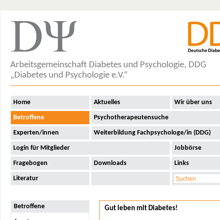
Home
Aktuelles
Wir über uns
Betroffene
Angst
Arbeitsgemeinschaft Diabetes und Psychologie, DDG
Depression
„Diabetes und Psychologie e.V.“
WHO-5 Wohlfühltest
Lebensqualität
Home
Aktuelles
Wir über uns
Lebensqualität ist
Betroffene
Psychotherapeutensuche
messbar
Streitpunkt
Experten/innen
Weiterbildung Fachpsychologe/in (DDG)
Insulinanaloga
Gute Lebensqualität:
So geht’s!
Login für Mitglieder
Jobbörse
Sexualität
Fragebogen
Downloads
Links
Diabetes und
Partnerschaft
Literatur
Unterzucker/Hypo
Familie
Der mündige Patient
Betroffene
Gut leben mit Diabetes!
Ratgeber