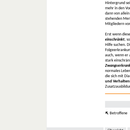
Hintergrund sei
mehr in den Vo
dann von allei
stehenden Mens
Mitgliedern vo
Erst wenn diese
einschränkt
, s
Hilfe suchen. 
Folgeerkrankun
auch, wenn er a
stark einschrä
Zwangserkran
normales Leben
die sich mit Di
und Verhalten
Zusatzausbildu
Betroffene