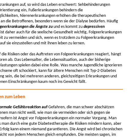
krankungen auf, so wird das Leben erschwert: Sehbehinderungen
Orientierung ein, Fußerkrankungen behindern die
ichkeiten, Nierenerkrankungen erhöhen die therapeutischen
an die Betroffenen, besonders wenn sie der Dialyse bedürfen. Häufig
geerkrankungen die Ängste zu
und es kommt zu
depressiven
s ist daher auch für die seelische Gesundheit wichtig, Folgeerkrankungen
it zu vermeiden und sich, wenn es trotzdem zu Folgeerkrankungen
uf sie einzustellen und mit ihnen leben zu lernen.
 die Risiken oder das Auftreten von Folgeerkrankungen reagiert, hängt
oren ab. Das Lebensalter, die Lebenssituation, auch der bisherige
astungen spielen dabei eine Rolle. Was manche Jugendliche ignorieren
chsene oft schockiert, kann für ältere Menschen mit Typ-2-Diabetes
ng sein, die bei mehreren anderen, gleichzeitigen Erkrankungen und
nen Einschränkungen kaum noch ins Gewicht fällt.
en zum Leben
ormale Gefühlsreaktion
auf
Gefahren, die man schwer abschätzen
enen man nicht weiß, wie man sie vermeiden oder sich gegen sie
nsofern ist Angst vor Folgeerkrankungen ein normaler Vorgang. Man
s man durch eine gute Diabetestherapie die Risiken mindern kann, aber
 Erfolg kann einem niemand garantieren. Die Angst wird bei chronischen
icht von jedem Menschen gleich empfunden. Die meisten sagen, im