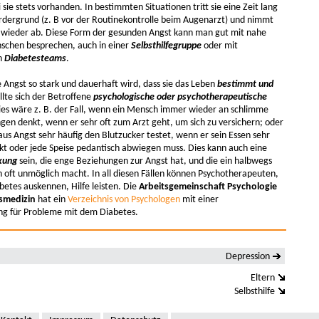
 sie stets vorhanden. In bestimmten Situationen tritt sie eine Zeit lang
rdergrund (z. B vor der Routinekontrolle beim Augenarzt) und nimmt
n wieder ab. Diese Form der gesunden Angst kann man gut mit nahe
chen besprechen, auch in einer
Selbsthilfegruppe
oder mit
n
Diabetesteams
.
 Angst so stark und dauerhaft wird, dass sie das Leben
bestimmt und
ollte sich der Betroffene
psychologische oder psychotherapeutische
Dies wäre z. B. der Fall, wenn ein Mensch immer wieder an schlimme
gen denkt, wenn er sehr oft zum Arzt geht, um sich zu versichern; oder
us Angst sehr häufig den Blutzucker testet, wenn er sein Essen sehr
nkt oder jede Speise pedantisch abwiegen muss. Dies kann auch eine
kung
sein, die enge Beziehungen zur Angst hat, und die ein halbwegs
 oft unmöglich macht. In all diesen Fällen können Psychotherapeuten,
abetes auskennen, Hilfe leisten. Die
Arbeitsgemeinschaft Psychologie
smedizin
hat ein
Verzeichnis von Psychologen
mit einer
ng für Probleme mit dem Diabetes.
Depression
Eltern
Selbsthilfe