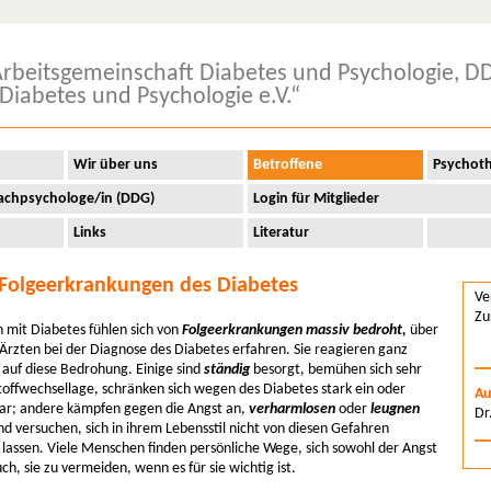
rbeitsgemeinschaft Diabetes und Psychologie, D
Diabetes und Psychologie e.V.“
Wir über uns
Betroffene
Psychot
achpsychologe/in (DDG)
Login für Mitglieder
Links
Literatur
 Folgeerkrankungen des Diabetes
Ve
Zu
 mit Diabetes fühlen sich von
Folgeerkrankungen massiv bedroht,
über
 Ärzten bei der Diagnose des Diabetes erfahren. Sie reagieren ganz
 auf diese Bedrohung. Einige sind
ständig
besorgt, bemühen sich sehr
toffwechsellage, schränken sich wegen des Diabetes stark ein oder
Au
gar; andere kämpfen gegen die Angst an,
verharmlosen
oder
leugnen
Dr
d versuchen, sich in ihrem Lebensstil nicht von diesen Gefahren
 lassen. Viele Menschen finden persönliche Wege, sich sowohl der Angst
uch, sie zu vermeiden, wenn es für sie wichtig ist.