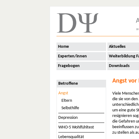
Home
Aktuelles
A
Wir über uns
„
Betroffene
Angst
Eltern
Home
Aktuelles
Selbsthilfe
Experten/innen
Weiterbildung F
Depression
Fragebogen
Downloads
WHO-5 Wohlfühltest
Lebensqualität
Angst vor
Betroffene
Sexualität
Angst
Viele Menschen
Diabetes und
die sie von den
Eltern
Partnerschaft
Unterzucker/Hypo
unterschiedlich
Selbsthilfe
um eine gute S
Familie
resignieren so
Depression
Der mündige Patient
die Gefahren un
beeinflussen zu
WHO-5 Wohlfühltest
Ratgeber
zu stellen als a
Lebensqualität
Psychotherapeutensuche