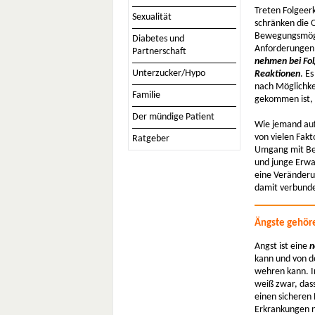
Treten Folgeer
Experten/innen
Sexualität
schränken die 
Weiterbildung
Bewegungsmögl
Diabetes und
Fachpsychologe/in (DDG)
Anforderungen 
Partnerschaft
Login für Mitglieder
nehmen bei Fol
Unterzucker/Hypo
Jobbörse
Reaktionen
. E
nach Möglichke
Fragebogen
Familie
gekommen ist, a
Downloads
Der mündige Patient
Wie jemand auf
Links
von vielen Fakt
Ratgeber
Literatur
Umgang mit Bel
und junge Erwa
eine Veränderu
damit verbunde
Ängste gehör
Angst ist eine
n
kann und von d
wehren kann. I
weiß zwar, das
einen sicheren
Erkrankungen n