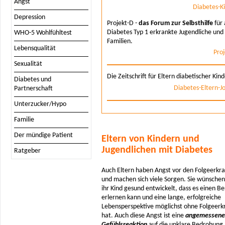
Angst
Diabetes-K
Depression
Projekt-D -
das Forum zur Selbsthilfe
für 
Diabetes Typ 1 erkrankte Jugendliche und 
WHO-5 Wohlfühltest
Familien.
Lebensqualität
Pro
Sexualität
Die Zeitschrift für Eltern diabetischer Kin
Diabetes und
Diabetes-Eltern-J
Partnerschaft
Unterzucker/Hypo
Familie
Der mündige Patient
Eltern von Kindern und
Jugendlichen mit Diabetes
Ratgeber
Auch Eltern haben Angst vor den Folgeerkr
und machen sich viele Sorgen. Sie wünschen,
ihr Kind gesund entwickelt, dass es einen Be
erlernen kann und eine lange, erfolgreiche
Lebensperspektive möglichst ohne Folgeer
hat. Auch diese Angst ist eine
angemessene
Gefühlsreaktion
auf die unklare Bedrohung. O