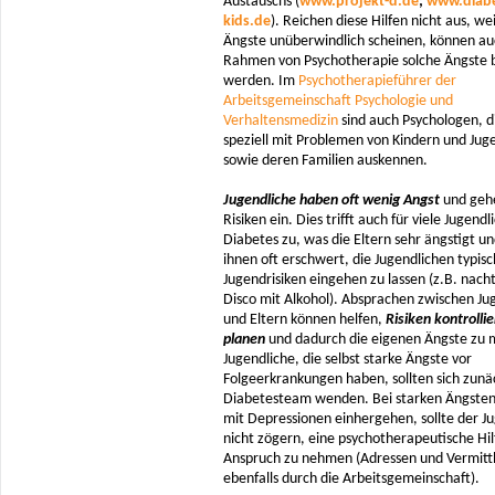
Austauschs (
www.projekt-d.de
;
www.diabe
kids.de
). Reichen diese Hilfen nicht aus, wei
Ängste unüberwindlich scheinen, können au
Rahmen von Psychotherapie solche Ängste 
werden. Im
Psychotherapieführer der
Arbeitsgemeinschaft Psychologie und
Verhaltensmedizin
sind auch Psychologen, di
speziell mit Problemen von Kindern und Jug
sowie deren Familien auskennen.
Jugendliche haben oft wenig Angst
und geh
Risiken ein. Dies trifft auch für viele Jugendl
Diabetes zu, was die Eltern sehr ängstigt u
ihnen oft erschwert, die Jugendlichen typis
Jugendrisiken eingehen zu lassen (z.B. nacht
Disco mit Alkohol). Absprachen zwischen J
und Eltern können helfen,
Risiken kontrollie
planen
und dadurch die eigenen Ängste zu 
Jugendliche, die selbst starke Ängste vor
Folgeerkrankungen haben, sollten sich zunäc
Diabetesteam wenden. Bei starken Ängsten,
mit Depressionen einhergehen, sollte der J
nicht zögern, eine psychotherapeutische Hil
Anspruch zu nehmen (Adressen und Vermitt
ebenfalls durch die Arbeitsgemeinschaft).