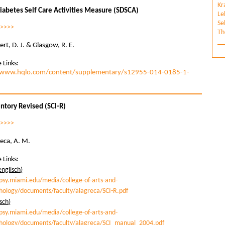
Kr
abetes Self Care Activities Measure (SDSCA)
Le
Se
>>>>>
Th
rt, D. J. & Glasgow, R. E.
 Links:
/www.hqlo.com/content/supplementary/s12955-014-0185-1-
entory Revised (SCI-R)
>>>>>
eca, A. M.
 Links:
nglisch)
psy.miami.edu/media/college-of-arts-and-
chology/documents/faculty/alagreca/SCI-R.pdf
sch)
psy.miami.edu/media/college-of-arts-and-
chology/documents/faculty/alagreca/SCI_manual_2004.pdf