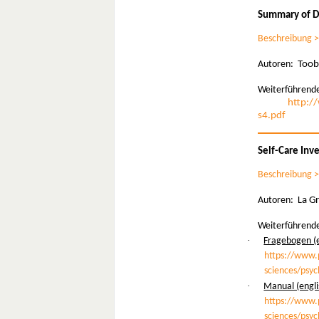
Summary of Di
Beschreibung 
Autoren:
Toobe
Weiterführende
http:/
s4.pdf
Self-Care Inv
Beschreibung 
Autoren: L
a Gr
Weiterführende
·
Fragebogen (e
https://www.
sciences/psy
·
Manual (engli
https://www.
sciences/psy