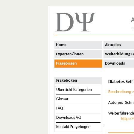
A
„
Home
Aktuelles
Experten/innen
Weiterbildung F
Fragebogen
Downloads
Fragebogen
Diabetes Sel
Übersicht Kategorien
Beschreibung 
Glossar
Autoren:
Schmi
FAQ
Weiterführende
Downloads A-Z
http:/
·
Kontakt Fragebogen