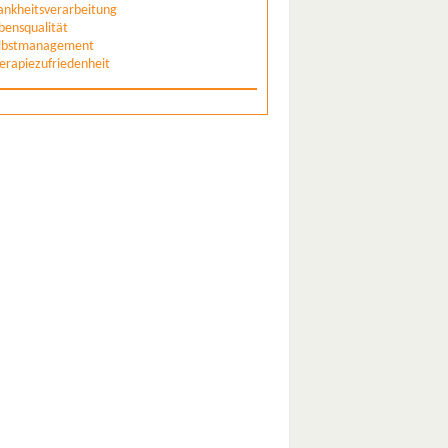
ankheitsverarbeitung
bensqualität
lbstmanagement
erapiezufriedenheit