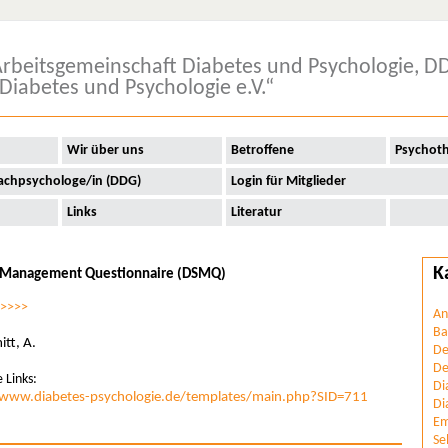
rbeitsgemeinschaft Diabetes und Psychologie, D
Diabetes und Psychologie e.V.“
Wir über uns
Betroffene
Psychot
achpsychologe/in (DDG)
Login für Mitglieder
Links
Literatur
K
f Management Questionnaire (DSMQ)
>>>>>
An
Ba
tt, A.
De
D
 Links:
Di
/www.diabetes-psychologie.de/templates/main.php?SID=711
Di
Em
Se