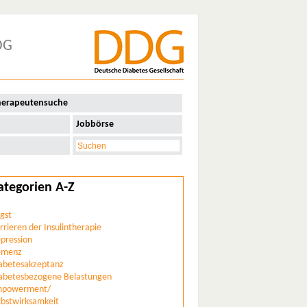
DG
herapeutensuche
Jobbörse
ategorien A-Z
gst
rrieren der Insulintherapie
pression
emenz
abetesakzeptanz
abetesbezogene Belastungen
powerment/
lbstwirksamkeit