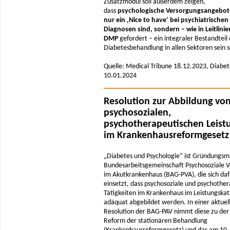
Zusatzmodul soll außerdem zeigen,
dass
psychologische Versorgungsangebot
nur ein ‚Nice to have’ bei psychiatrischen
Diagnosen sind, sondern – wie in Leitlini
DMP
gefordert – ein integraler Bestandteil
Diabetesbehandlung in allen Sektoren sein s
Quelle: Medical Tribune 18.12.2023, Diabet
10.01.2024
Resolution zur Abbildung vo
psychosozialen,
psychotherapeutischen Leist
im Krankenhausreformgesetz
„Diabetes und Psychologie“ ist Gründungsmi
Bundesarbeitsgemeinschaft Psychosoziale 
im Akutkrankenhaus (BAG-PVA), die sich daf
einsetzt, dass psychosoziale und psychothe
Tätigkeiten im Krankenhaus im Leistungskat
adäquat abgebildet werden. In einer aktuel
Resolution der BAG-PAV nimmt diese zu der
Reform der stationären Behandlung