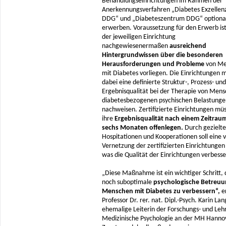
Behandlungseinrichtungen im Rahmen der
Anerkennungsverfahren „Diabetes Exzelle
DDG“ und „Diabeteszentrum DDG“ optiona
erwerben. Voraussetzung für den Erwerb ist,
der jeweiligen Einrichtung
nachgewiesenermaßen
ausreichend
Hintergrundwissen über die besonderen
Herausforderungen und Probleme
von Me
mit Diabetes vorliegen. Die Einrichtungen 
dabei eine definierte Struktur-, Prozess- und
Ergebnisqualität bei der Therapie von Men
diabetesbezogenen psychischen Belastunge
nachweisen. Zertifizierte Einrichtungen mü
ihre
Ergebnisqualität nach einem Zeitrau
sechs Monaten offenlegen.
Durch gezielte
Hospitationen und Kooperationen soll eine 
Vernetzung der zertifizierten Einrichtungen
was die Qualität der Einrichtungen verbesser
„Diese Maßnahme ist ein wichtiger Schritt, 
noch suboptimale
psychologische Betreuu
Menschen mit Diabetes zu verbessern“,
er
Professor Dr. rer. nat. Dipl.-Psych. Karin Lan
ehemalige Leiterin der Forschungs- und Leh
Medizinische Psychologie an der MH Hanno