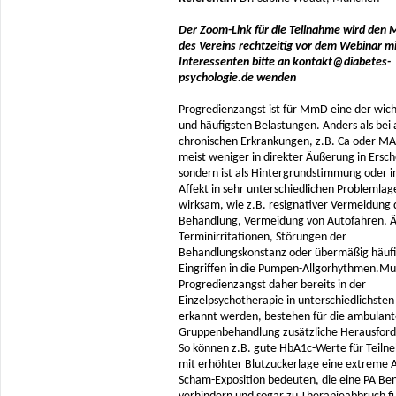
Der Zoom-Link für die Teilnahme wird den M
des Vereins rechtzeitig vor dem Webinar mi
Interessenten bitte an kontakt@diabetes-
psychologie.de wenden
Progredienzangst ist für MmD eine der wich
und häufigsten Belastungen. Anders als bei
chronischen Erkrankungen, z.B. Ca oder MA t
meist weniger in direkter Äußerung in Ersc
sondern ist als Hintergrundstimmung oder i
Affekt in sehr unterschiedlichen Problemlag
wirksam, wie z.B. resignativer Vermeidung 
Behandlung, Vermeidung von Autofahren, Ä
Terminirritationen, Störungen der
Behandlungskonstanz oder übermäßig häuf
Eingriffen in die Pumpen-Allgorhythmen.Mu
Progredienzangst daher bereits in der
Einzelpsychotherapie in unterschiedlichst
erkannt werden, bestehen für die ambulant
Gruppenbehandlung zusätzliche Herausfor
So können z.B. gute HbA1c-Werte für Teil
mit erhöhter Blutzuckerlage eine extreme 
Scham-Exposition bedeuten, die eine PA B