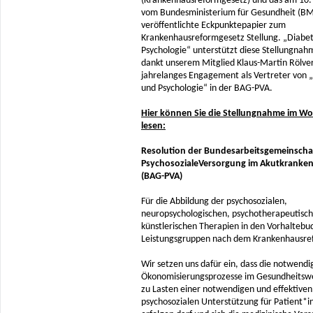
(Krankenhausreformgesetz) und das am 10. 
vom Bundesministerium für Gesundheit (B
veröffentlichte Eckpunktepapier zum
Krankenhausreformgesetz Stellung. „Diabe
Psychologie“ unterstützt diese Stellungnah
dankt unserem Mitglied Klaus-Martin Rölver
jahrelanges Engagement als Vertreter von 
und Psychologie“ in der BAG-PVA.
Hier können Sie die Stellungnahme im Wo
lesen:
Resolution der Bundesarbeitsgemeinscha
PsychosozialeVersorgung im Akutkranke
(BAG-PVA)
Für die Abbildung der psychosozialen,
neuropsychologischen, psychotherapeutisc
künstlerischen Therapien in den Vorhaltebu
Leistungsgruppen nach dem Krankenhausre
Wir setzen uns dafür ein, dass die notwendi
Ökonomisierungsprozesse im Gesundheitswe
zu Lasten einer notwendigen und effektiven
psychosozialen Unterstützung für Patient*i