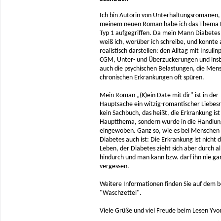
Ich bin Autorin von Unterhaltungsromanen, 
meinem neuen Roman habe ich das Thema 
Typ 1 aufgegriffen. Da mein Mann Diabetes 
weiß ich, worüber ich schreibe, und konnte a
realistisch darstellen: den Alltag mit Insul
CGM, Unter- und Überzuckerungen und ins
auch die psychischen Belastungen, die Men
chronischen Erkrankungen oft spüren.
Mein Roman „(K)ein Date mit dir" ist in der
Hauptsache ein witzig-romantischer Liebe
kein Sachbuch, das heißt, die Erkrankung ist
Hauptthema, sondern wurde in die Handlun
eingewoben. Ganz so, wie es bei Menschen
Diabetes auch ist: Die Erkrankung ist nicht 
Leben, der Diabetes zieht sich aber durch al
hindurch und man kann bzw. darf ihn nie ga
vergessen.
Weitere Informationen finden Sie auf dem 
"Waschzettel".
Viele Grüße und viel Freude beim Lesen Yv