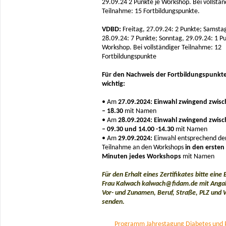
29.09.24 2 Punkte je Workshop. Bei vollstän
Teilnahme: 15 Fortbildungspunkte.
VDBD:
Freitag, 27.09.24: 2 Punkte; Samsta
28.09.24: 7 Punkte; Sonntag, 29.09.24: 1 Pu
Workshop. Bei vollständiger Teilnahme: 12
Fortbildungspunkte
Für den Nachweis der Fortbildungspunkte
wichtig:
• Am
27.09.2024: Einwahl zwingend zwisc
– 18.30
mit Namen
• Am
28.09.2024: Einwahl zwingend zwisc
– 09.30 und 14.00 -14.30
mit Namen
• Am
29.09.2024:
Einwahl entsprechend de
Teilnahme an den Workshops
in den ersten
Minuten jedes Workshops
mit Namen
Für den Erhalt eines Zertifikates bitte eine 
Frau Kalwach kalwach@fidam.de mit Anga
Vor- und Zunamen, Beruf, Straße, PLZ und
senden.
Programm Jahrestagung Diabetes und 