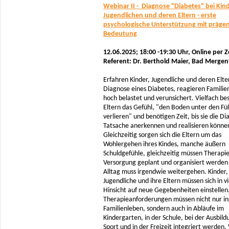
Webinar II - Diagnose "Diabetes" bei Kin
Jugendlichen und deren Eltern - erste
psychologische Unterstützung mit präge
Bedeutung
12.06.2025; 18:00 -19:30 Uhr,
Online per 
Referent: Dr. Berthold Maier, Bad Merge
Erfahren Kinder, Jugendliche und deren Elte
Diagnose eines Diabetes, reagieren Familie
hoch belastet und verunsichert. Vielfach be
Eltern das Gefühl, "den Boden unter den Fü
verlieren" und benötigen Zeit, bis sie die Di
Tatsache anerkennen und realisieren könne
Gleichzeitig sorgen sich die Eltern um das
Wohlergehen ihres Kindes, manche äußern
Schuldgefühle, gleichzeitig müssen Therapi
Versorgung geplant und organisiert werden 
Alltag muss irgendwie weitergehen. Kinder,
Jugendliche und ihre Eltern müssen sich in vi
Hinsicht auf neue Gegebenheiten einstelle
Therapieanforderungen müssen nicht nur in
Familienleben, sondern auch in Abläufe im
Kindergarten, in der Schule, bei der Ausbild
Sport und in der Freizeit integriert werden. 