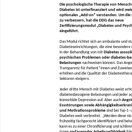
Die psychologische Therapie von Mensch
Diabetes ist unterfinanziert und wird meis
optionales „Add-on“ verstanden. Um die 
zu verbessern, hat die DDG das neue
Zertifizierungsmodul „Diabetes und Psyc
eingeführt.
Das Modul richtet sich an ambulante und st
Diabeteseinrichtungen, die eine besondere 
in der Behandlung von mit
Diabetes assozii
psychischen Problemen oder diabetes-b
Belastungen
nachweisen können. Das Angeb
Transparenz für Patient*innen und Zuweise
erhöhen und die Qualität der Diabetestherap
Sektoren steigern.
Jeder dritte Mensch mit Diabetes weist erh
diabetesbezogene Belastungen und jeder ac
komorbide Depression auf. Aber auch
Angst
Essstörungen sowie Abhängigkeitserkra
und Motivationsprobleme
sind bei Typ-1- 
Diabetes weit verbreitet. „Werden diese nic
frühzeitig fachgerecht identifiziert und beh
kann es zu einer Chronifizierung und schlim
lange
andauernder Arbeitsunfähigkeit
füh