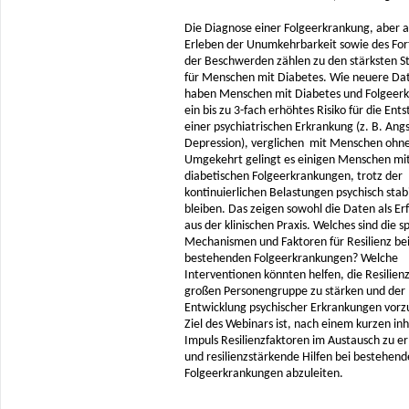
Die Diagnose einer Folgeerkrankung, aber 
Erleben der Unumkehrbarkeit sowie des For
der Beschwerden zählen zu den stärksten S
für Menschen mit Diabetes. Wie neuere Dat
haben Menschen mit Diabetes und Folgeer
ein bis zu 3-fach erhöhtes Risiko für die Ent
einer psychiatrischen Erkrankung (z. B. Ang
Depression), verglichen mit Menschen ohne
Umgekehrt gelingt es einigen Menschen mi
diabetischen Folgeerkrankungen, trotz der
kontinuierlichen Belastungen psychisch stabi
bleiben. Das zeigen sowohl die Daten als E
aus der klinischen Praxis. Welches sind die s
Mechanismen und Faktoren für Resilienz be
bestehenden Folgeerkrankungen? Welche
Interventionen könnten helfen, die Resilienz
großen Personengruppe zu stärken und der
Entwicklung psychischer Erkrankungen vor
Ziel des Webinars ist, nach einem kurzen inh
Impuls Resilienzfaktoren im Austausch zu er
und resilienzstärkende Hilfen bei bestehen
Folgeerkrankungen abzuleiten.