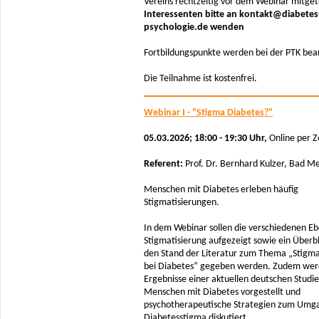
Vereins rechtzeitig vor dem Webinar mitgete
Interessenten bitte an kontakt@diabetes
psychologie.de wenden
Fortbildungspunkte werden bei der PTK bea
Die Teilnahme ist kostenfrei.
Webinar I - "Stigma Diabetes?"
05.03.2026; 18:00 - 19:30 Uhr,
Online per 
Referent:
Prof. Dr. Bernhard Kulzer, Bad 
Menschen mit Diabetes erleben häufig
Stigmatisierungen.
In dem Webinar sollen die verschiedenen E
Stigmatisierung aufgezeigt sowie ein Überbl
den Stand der Literatur zum Thema „Stigma
bei Diabetes“ gegeben werden. Zudem wer
Ergebnisse einer aktuellen deutschen Studie
Menschen mit Diabetes vorgestellt und
psychotherapeutische Strategien zum Umg
Diabetesstigma diskutiert.