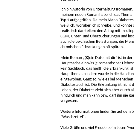
Ich bin Autorin von Unterhaltungsromanen, 
meinem neuen Roman habe ich das Thema 
Typ 1 aufgegriffen. Da mein Mann Diabetes 
weiß ich, worüber ich schreibe, und konnte a
realistisch darstellen: den Alltag mit Insul
CGM, Unter- und Überzuckerungen und ins
auch die psychischen Belastungen, die Men
chronischen Erkrankungen oft spüren.
Mein Roman „(K)ein Date mit dir" ist in der
Hauptsache ein witzig-romantischer Liebe
kein Sachbuch, das heißt, die Erkrankung ist
Hauptthema, sondern wurde in die Handlun
eingewoben. Ganz so, wie es bei Menschen
Diabetes auch ist: Die Erkrankung ist nicht 
Leben, der Diabetes zieht sich aber durch al
hindurch und man kann bzw. darf ihn nie ga
vergessen.
Weitere Informationen finden Sie auf dem 
"Waschzettel".
Viele Grüße und viel Freude beim Lesen Yv