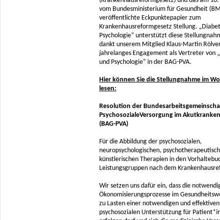
(Krankenhausreformgesetz) und das am 10. 
vom Bundesministerium für Gesundheit (B
veröffentlichte Eckpunktepapier zum
Krankenhausreformgesetz Stellung. „Diabe
Psychologie“ unterstützt diese Stellungnah
dankt unserem Mitglied Klaus-Martin Rölver
jahrelanges Engagement als Vertreter von 
und Psychologie“ in der BAG-PVA.
Hier können Sie die Stellungnahme im Wo
lesen:
Resolution der Bundesarbeitsgemeinscha
PsychosozialeVersorgung im Akutkranke
(BAG-PVA)
Für die Abbildung der psychosozialen,
neuropsychologischen, psychotherapeutisc
künstlerischen Therapien in den Vorhaltebu
Leistungsgruppen nach dem Krankenhausre
Wir setzen uns dafür ein, dass die notwendi
Ökonomisierungsprozesse im Gesundheitswe
zu Lasten einer notwendigen und effektiven
psychosozialen Unterstützung für Patient*i