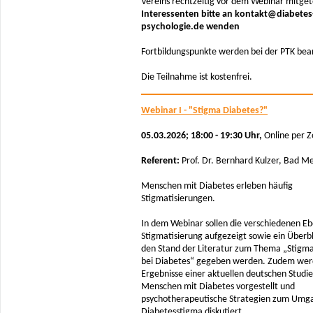
Vereins rechtzeitig vor dem Webinar mitgete
Interessenten bitte an kontakt@diabetes
psychologie.de wenden
Fortbildungspunkte werden bei der PTK bea
Die Teilnahme ist kostenfrei.
Webinar I - "Stigma Diabetes?"
05.03.2026; 18:00 - 19:30 Uhr,
Online per 
Referent:
Prof. Dr. Bernhard Kulzer, Bad 
Menschen mit Diabetes erleben häufig
Stigmatisierungen.
In dem Webinar sollen die verschiedenen E
Stigmatisierung aufgezeigt sowie ein Überbl
den Stand der Literatur zum Thema „Stigma
bei Diabetes“ gegeben werden. Zudem wer
Ergebnisse einer aktuellen deutschen Studie
Menschen mit Diabetes vorgestellt und
psychotherapeutische Strategien zum Umg
Diabetesstigma diskutiert.