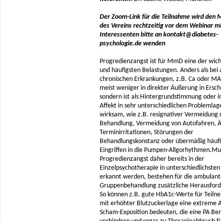
Der Zoom-Link für die Teilnahme wird den M
des Vereins rechtzeitig vor dem Webinar mi
Interessenten bitte an kontakt@diabetes-
psychologie.de wenden
Progredienzangst ist für MmD eine der wich
und häufigsten Belastungen. Anders als bei
chronischen Erkrankungen, z.B. Ca oder MA t
meist weniger in direkter Äußerung in Ersc
sondern ist als Hintergrundstimmung oder i
Affekt in sehr unterschiedlichen Problemlag
wirksam, wie z.B. resignativer Vermeidung 
Behandlung, Vermeidung von Autofahren, Ä
Terminirritationen, Störungen der
Behandlungskonstanz oder übermäßig häuf
Eingriffen in die Pumpen-Allgorhythmen.Mu
Progredienzangst daher bereits in der
Einzelpsychotherapie in unterschiedlichst
erkannt werden, bestehen für die ambulant
Gruppenbehandlung zusätzliche Herausfor
So können z.B. gute HbA1c-Werte für Teil
mit erhöhter Blutzuckerlage eine extreme 
Scham-Exposition bedeuten, die eine PA B