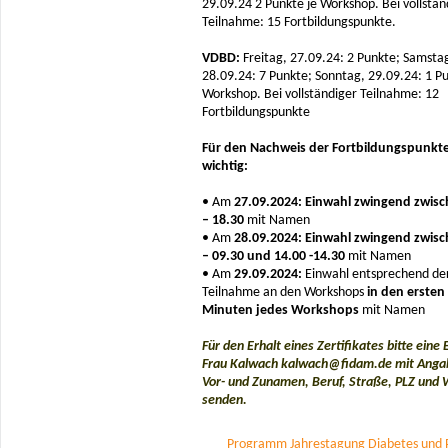
29.09.24 2 Punkte je Workshop. Bei vollstän
Teilnahme: 15 Fortbildungspunkte.
VDBD:
Freitag, 27.09.24: 2 Punkte; Samsta
28.09.24: 7 Punkte; Sonntag, 29.09.24: 1 Pu
Workshop. Bei vollständiger Teilnahme: 12
Fortbildungspunkte
Für den Nachweis der Fortbildungspunkte
wichtig:
• Am
27.09.2024: Einwahl zwingend zwisc
– 18.30
mit Namen
• Am
28.09.2024: Einwahl zwingend zwisc
– 09.30 und 14.00 -14.30
mit Namen
• Am
29.09.2024:
Einwahl entsprechend de
Teilnahme an den Workshops
in den ersten
Minuten jedes Workshops
mit Namen
Für den Erhalt eines Zertifikates bitte eine 
Frau Kalwach kalwach@fidam.de mit Anga
Vor- und Zunamen, Beruf, Straße, PLZ und
senden.
Programm Jahrestagung Diabetes und 