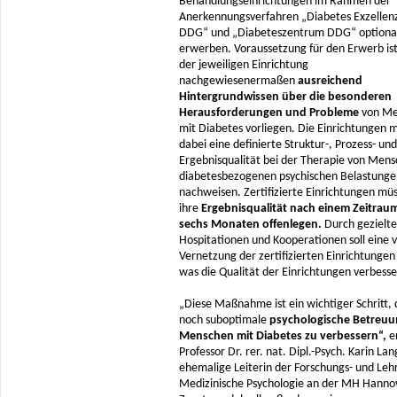
Behandlungseinrichtungen im Rahmen der
Anerkennungsverfahren „Diabetes Exzelle
DDG“ und „Diabeteszentrum DDG“ optiona
erwerben. Voraussetzung für den Erwerb ist,
der jeweiligen Einrichtung
nachgewiesenermaßen
ausreichend
Hintergrundwissen über die besonderen
Herausforderungen und Probleme
von Me
mit Diabetes vorliegen. Die Einrichtungen 
dabei eine definierte Struktur-, Prozess- und
Ergebnisqualität bei der Therapie von Men
diabetesbezogenen psychischen Belastunge
nachweisen. Zertifizierte Einrichtungen mü
ihre
Ergebnisqualität nach einem Zeitrau
sechs Monaten offenlegen.
Durch gezielte
Hospitationen und Kooperationen soll eine 
Vernetzung der zertifizierten Einrichtungen
was die Qualität der Einrichtungen verbesser
„Diese Maßnahme ist ein wichtiger Schritt, 
noch suboptimale
psychologische Betreuu
Menschen mit Diabetes zu verbessern“,
er
Professor Dr. rer. nat. Dipl.-Psych. Karin Lan
ehemalige Leiterin der Forschungs- und Leh
Medizinische Psychologie an der MH Hanno