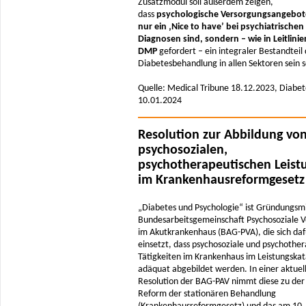
Zusatzmodul soll außerdem zeigen,
dass
psychologische Versorgungsangebot
nur ein ‚Nice to have’ bei psychiatrischen
Diagnosen sind, sondern – wie in Leitlini
DMP
gefordert – ein integraler Bestandteil
Diabetesbehandlung in allen Sektoren sein s
Quelle: Medical Tribune 18.12.2023, Diabet
10.01.2024
Resolution zur Abbildung vo
psychosozialen,
psychotherapeutischen Leist
im Krankenhausreformgesetz
„Diabetes und Psychologie“ ist Gründungsmi
Bundesarbeitsgemeinschaft Psychosoziale 
im Akutkrankenhaus (BAG-PVA), die sich daf
einsetzt, dass psychosoziale und psychothe
Tätigkeiten im Krankenhaus im Leistungskat
adäquat abgebildet werden. In einer aktuel
Resolution der BAG-PAV nimmt diese zu der
Reform der stationären Behandlung