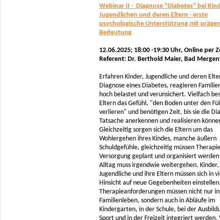
Webinar II - Diagnose "Diabetes" bei Kin
Jugendlichen und deren Eltern - erste
psychologische Unterstützung mit präge
Bedeutung
12.06.2025; 18:00 -19:30 Uhr,
Online per 
Referent: Dr. Berthold Maier, Bad Merge
Erfahren Kinder, Jugendliche und deren Elte
Diagnose eines Diabetes, reagieren Familie
hoch belastet und verunsichert. Vielfach be
Eltern das Gefühl, "den Boden unter den Fü
verlieren" und benötigen Zeit, bis sie die Di
Tatsache anerkennen und realisieren könne
Gleichzeitig sorgen sich die Eltern um das
Wohlergehen ihres Kindes, manche äußern
Schuldgefühle, gleichzeitig müssen Therapi
Versorgung geplant und organisiert werden 
Alltag muss irgendwie weitergehen. Kinder,
Jugendliche und ihre Eltern müssen sich in vi
Hinsicht auf neue Gegebenheiten einstelle
Therapieanforderungen müssen nicht nur in
Familienleben, sondern auch in Abläufe im
Kindergarten, in der Schule, bei der Ausbild
Sport und in der Freizeit integriert werden. 