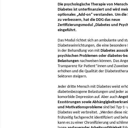
Die psychologische Therapie von Mensch
Diabetes ist unterfinanziert und wird meis
optionales „Add-on“ verstanden. Um die 
zu verbessern, hat die DDG das neue
Zertifizierungsmodul „Diabetes und Psyc
eingeführt.
Das Modul richtet sich an ambulante und st
Diabeteseinrichtungen, die eine besondere 
in der Behandlung von mit
Diabetes assozii
psychischen Problemen oder diabetes-b
Belastungen
nachweisen können. Das Angeb
Transparenz für Patient*innen und Zuweise
erhöhen und die Qualität der Diabetestherap
Sektoren steigern.
Jeder dritte Mensch mit Diabetes weist erh
diabetesbezogene Belastungen und jeder ac
komorbide Depression auf. Aber auch
Angst
Essstörungen sowie Abhängigkeitserkra
und Motivationsprobleme
sind bei Typ-1- 
Diabetes weit verbreitet. „Werden diese nic
frühzeitig fachgerecht identifiziert und beh
kann es zu einer Chronifizierung und schlim
lange
andauernder Arbeitsunfähigkeit
füh