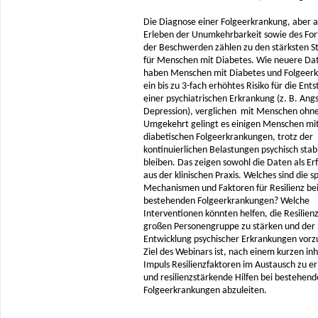
Die Diagnose einer Folgeerkrankung, aber 
Erleben der Unumkehrbarkeit sowie des For
der Beschwerden zählen zu den stärksten S
für Menschen mit Diabetes. Wie neuere Dat
haben Menschen mit Diabetes und Folgeer
ein bis zu 3-fach erhöhtes Risiko für die Ent
einer psychiatrischen Erkrankung (z. B. Ang
Depression), verglichen mit Menschen ohne
Umgekehrt gelingt es einigen Menschen mi
diabetischen Folgeerkrankungen, trotz der
kontinuierlichen Belastungen psychisch stabi
bleiben. Das zeigen sowohl die Daten als E
aus der klinischen Praxis. Welches sind die s
Mechanismen und Faktoren für Resilienz be
bestehenden Folgeerkrankungen? Welche
Interventionen könnten helfen, die Resilienz
großen Personengruppe zu stärken und der
Entwicklung psychischer Erkrankungen vor
Ziel des Webinars ist, nach einem kurzen inh
Impuls Resilienzfaktoren im Austausch zu er
und resilienzstärkende Hilfen bei bestehen
Folgeerkrankungen abzuleiten.