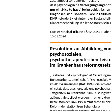
Zusatzmodul soll außerdem zeigen,
dass
psychologische Versorgungsangebot
nur ein ‚Nice to have’ bei psychiatrischen
Diagnosen sind, sondern – wie in Leitlini
DMP
gefordert – ein integraler Bestandteil
Diabetesbehandlung in allen Sektoren sein s
Quelle: Medical Tribune 18.12.2023, Diabet
10.01.2024
Resolution zur Abbildung vo
psychosozialen,
psychotherapeutischen Leist
im Krankenhausreformgesetz
„Diabetes und Psychologie“ ist Gründungsmi
Bundesarbeitsgemeinschaft Psychosoziale 
im Akutkrankenhaus (BAG-PVA), die sich daf
einsetzt, dass psychosoziale und psychothe
Tätigkeiten im Krankenhaus im Leistungskat
adäquat abgebildet werden. In einer aktuel
Resolution der BAG-PAV nimmt diese zu der
Reform der stationären Behandlung