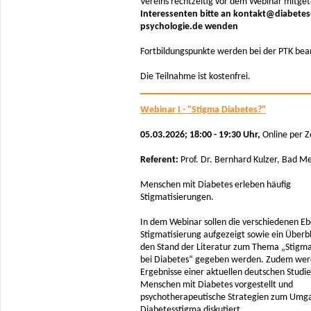
Vereins rechtzeitig vor dem Webinar mitgete
Interessenten bitte an kontakt@diabetes
psychologie.de wenden
Fortbildungspunkte werden bei der PTK bea
Die Teilnahme ist kostenfrei.
Webinar I - "Stigma Diabetes?"
05.03.2026; 18:00 - 19:30 Uhr,
Online per 
Referent:
Prof. Dr. Bernhard Kulzer, Bad 
Menschen mit Diabetes erleben häufig
Stigmatisierungen.
In dem Webinar sollen die verschiedenen E
Stigmatisierung aufgezeigt sowie ein Überbl
den Stand der Literatur zum Thema „Stigma
bei Diabetes“ gegeben werden. Zudem wer
Ergebnisse einer aktuellen deutschen Studie
Menschen mit Diabetes vorgestellt und
psychotherapeutische Strategien zum Umg
Diabetesstigma diskutiert.