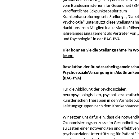
(Krankenhausreformgesetz) und das am 10. 
vom Bundesministerium für Gesundheit (B
veröffentlichte Eckpunktepapier zum
Krankenhausreformgesetz Stellung. „Diabe
Psychologie“ unterstützt diese Stellungnah
dankt unserem Mitglied Klaus-Martin Rölver
jahrelanges Engagement als Vertreter von 
und Psychologie“ in der BAG-PVA.
Hier können Sie die Stellungnahme im Wo
lesen:
Resolution der Bundesarbeitsgemeinscha
PsychosozialeVersorgung im Akutkranke
(BAG-PVA)
Für die Abbildung der psychosozialen,
neuropsychologischen, psychotherapeutisc
künstlerischen Therapien in den Vorhaltebu
Leistungsgruppen nach dem Krankenhausre
Wir setzen uns dafür ein, dass die notwendi
Ökonomisierungsprozesse im Gesundheitswe
zu Lasten einer notwendigen und effektiven
psychosozialen Unterstützung für Patient*i