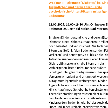
Webinar II - Diagnose "Diabetes" bei Kin
Jugendlichen und deren Eltern - erste
psychologische Unterstützung mit präge
Bedeutung
12.06.2025; 18:00 -19:30 Uhr,
Online per 
Referent: Dr. Berthold Maier, Bad Merge
Erfahren Kinder, Jugendliche und deren Elte
Diagnose eines Diabetes, reagieren Familie
hoch belastet und verunsichert. Vielfach be
Eltern das Gefühl, "den Boden unter den Fü
verlieren" und benötigen Zeit, bis sie die Di
Tatsache anerkennen und realisieren könne
Gleichzeitig sorgen sich die Eltern um das
Wohlergehen ihres Kindes, manche äußern
Schuldgefühle, gleichzeitig müssen Therapi
Versorgung geplant und organisiert werden 
Alltag muss irgendwie weitergehen. Kinder,
Jugendliche und ihre Eltern müssen sich in vi
Hinsicht auf neue Gegebenheiten einstelle
Therapieanforderungen müssen nicht nur in
Familienleben, sondern auch in Abläufe im
Kindergarten, in der Schule, bei der Ausbild
Sport und in der Freizeit integriert werden. 