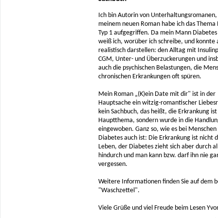
Ich bin Autorin von Unterhaltungsromanen, 
meinem neuen Roman habe ich das Thema 
Typ 1 aufgegriffen. Da mein Mann Diabetes 
weiß ich, worüber ich schreibe, und konnte a
realistisch darstellen: den Alltag mit Insul
CGM, Unter- und Überzuckerungen und ins
auch die psychischen Belastungen, die Men
chronischen Erkrankungen oft spüren.
Mein Roman „(K)ein Date mit dir" ist in der
Hauptsache ein witzig-romantischer Liebe
kein Sachbuch, das heißt, die Erkrankung ist
Hauptthema, sondern wurde in die Handlun
eingewoben. Ganz so, wie es bei Menschen
Diabetes auch ist: Die Erkrankung ist nicht 
Leben, der Diabetes zieht sich aber durch al
hindurch und man kann bzw. darf ihn nie ga
vergessen.
Weitere Informationen finden Sie auf dem 
"Waschzettel".
Viele Grüße und viel Freude beim Lesen Yv