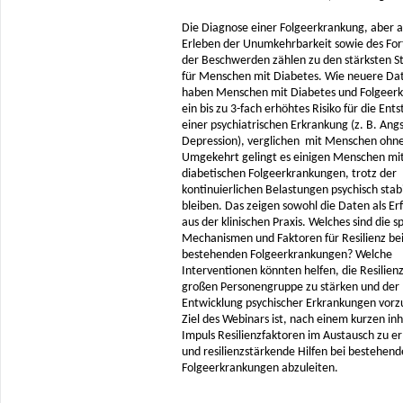
Die Diagnose einer Folgeerkrankung, aber 
Erleben der Unumkehrbarkeit sowie des For
der Beschwerden zählen zu den stärksten S
für Menschen mit Diabetes. Wie neuere Dat
haben Menschen mit Diabetes und Folgeer
ein bis zu 3-fach erhöhtes Risiko für die Ent
einer psychiatrischen Erkrankung (z. B. Ang
Depression), verglichen mit Menschen ohne
Umgekehrt gelingt es einigen Menschen mi
diabetischen Folgeerkrankungen, trotz der
kontinuierlichen Belastungen psychisch stabi
bleiben. Das zeigen sowohl die Daten als E
aus der klinischen Praxis. Welches sind die s
Mechanismen und Faktoren für Resilienz be
bestehenden Folgeerkrankungen? Welche
Interventionen könnten helfen, die Resilienz
großen Personengruppe zu stärken und der
Entwicklung psychischer Erkrankungen vor
Ziel des Webinars ist, nach einem kurzen inh
Impuls Resilienzfaktoren im Austausch zu er
und resilienzstärkende Hilfen bei bestehen
Folgeerkrankungen abzuleiten.