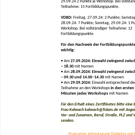
29.09.24 2 Punkte je Workshop. Bei vollstän
Teilnahme: 15 Fortbildungspunkte.
VDBD:
Freitag, 27.09.24: 2 Punkte; Samsta
28.09.24: 7 Punkte; Sonntag, 29.09.24: 1 Pu
Workshop. Bei vollständiger Teilnahme: 12
Fortbildungspunkte
Für den Nachweis der Fortbildungspunkte
wichtig:
• Am
27.09.2024: Einwahl zwingend zwisc
– 18.30
mit Namen
• Am
28.09.2024: Einwahl zwingend zwisc
– 09.30 und 14.00 -14.30
mit Namen
• Am
29.09.2024:
Einwahl entsprechend de
Teilnahme an den Workshops
in den ersten
Minuten jedes Workshops
mit Namen
Für den Erhalt eines Zertifikates bitte eine 
Frau Kalwach kalwach@fidam.de mit Anga
Vor- und Zunamen, Beruf, Straße, PLZ und
senden.
Programm Jahrestagung Diabetes und 