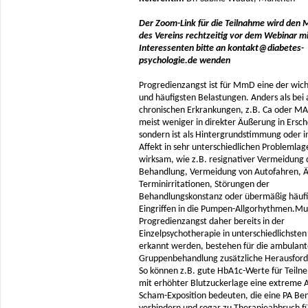
Der Zoom-Link für die Teilnahme wird den M
des Vereins rechtzeitig vor dem Webinar mi
Interessenten bitte an kontakt@diabetes-
psychologie.de wenden
Progredienzangst ist für MmD eine der wich
und häufigsten Belastungen. Anders als bei
chronischen Erkrankungen, z.B. Ca oder MA t
meist weniger in direkter Äußerung in Ersc
sondern ist als Hintergrundstimmung oder i
Affekt in sehr unterschiedlichen Problemlag
wirksam, wie z.B. resignativer Vermeidung 
Behandlung, Vermeidung von Autofahren, Ä
Terminirritationen, Störungen der
Behandlungskonstanz oder übermäßig häuf
Eingriffen in die Pumpen-Allgorhythmen.Mu
Progredienzangst daher bereits in der
Einzelpsychotherapie in unterschiedlichst
erkannt werden, bestehen für die ambulant
Gruppenbehandlung zusätzliche Herausfor
So können z.B. gute HbA1c-Werte für Teil
mit erhöhter Blutzuckerlage eine extreme 
Scham-Exposition bedeuten, die eine PA B