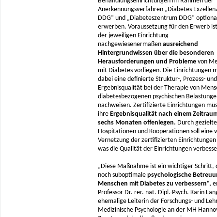
Behandlungseinrichtungen im Rahmen der
Anerkennungsverfahren „Diabetes Exzelle
DDG“ und „Diabeteszentrum DDG“ optiona
erwerben. Voraussetzung für den Erwerb ist,
der jeweiligen Einrichtung
nachgewiesenermaßen
ausreichend
Hintergrundwissen über die besonderen
Herausforderungen und Probleme
von Me
mit Diabetes vorliegen. Die Einrichtungen 
dabei eine definierte Struktur-, Prozess- und
Ergebnisqualität bei der Therapie von Men
diabetesbezogenen psychischen Belastunge
nachweisen. Zertifizierte Einrichtungen mü
ihre
Ergebnisqualität nach einem Zeitrau
sechs Monaten offenlegen.
Durch gezielte
Hospitationen und Kooperationen soll eine 
Vernetzung der zertifizierten Einrichtungen
was die Qualität der Einrichtungen verbesser
„Diese Maßnahme ist ein wichtiger Schritt, 
noch suboptimale
psychologische Betreuu
Menschen mit Diabetes zu verbessern“,
er
Professor Dr. rer. nat. Dipl.-Psych. Karin Lan
ehemalige Leiterin der Forschungs- und Leh
Medizinische Psychologie an der MH Hanno