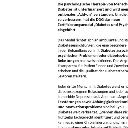
Die psychologische Therapie von Mensch
Diabetes ist unterfinanziert und wird meis
optionales „Add-on“ verstanden. Um die 
zu verbessern, hat die DDG das neue
Zertifizierungsmodul „Diabetes und Psyc
eingeführt.
Das Modul richtet sich an ambulante und st
Diabeteseinrichtungen, die eine besondere 
in der Behandlung von mit
Diabetes assozii
psychischen Problemen oder diabetes-b
Belastungen
nachweisen können. Das Angeb
Transparenz für Patient*innen und Zuweise
erhöhen und die Qualität der Diabetestherap
Sektoren steigern.
Jeder dritte Mensch mit Diabetes weist erh
diabetesbezogene Belastungen und jeder ac
komorbide Depression auf. Aber auch
Angst
Essstörungen sowie Abhängigkeitserkra
und Motivationsprobleme
sind bei Typ-1- 
Diabetes weit verbreitet. „Werden diese nic
frühzeitig fachgerecht identifiziert und beh
kann es zu einer Chronifizierung und schlim
lange
andauernder Arbeitsunfähigkeit
füh