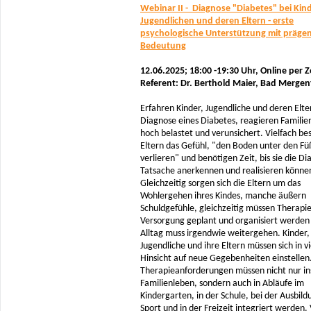
Webinar II - Diagnose "Diabetes" bei Kin
Jugendlichen und deren Eltern - erste
psychologische Unterstützung mit präge
Bedeutung
12.06.2025; 18:00 -19:30 Uhr,
Online per 
Referent: Dr. Berthold Maier, Bad Merge
Erfahren Kinder, Jugendliche und deren Elte
Diagnose eines Diabetes, reagieren Familie
hoch belastet und verunsichert. Vielfach be
Eltern das Gefühl, "den Boden unter den Fü
verlieren" und benötigen Zeit, bis sie die Di
Tatsache anerkennen und realisieren könne
Gleichzeitig sorgen sich die Eltern um das
Wohlergehen ihres Kindes, manche äußern
Schuldgefühle, gleichzeitig müssen Therapi
Versorgung geplant und organisiert werden 
Alltag muss irgendwie weitergehen. Kinder,
Jugendliche und ihre Eltern müssen sich in vi
Hinsicht auf neue Gegebenheiten einstelle
Therapieanforderungen müssen nicht nur in
Familienleben, sondern auch in Abläufe im
Kindergarten, in der Schule, bei der Ausbild
Sport und in der Freizeit integriert werden. 