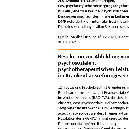
Zusatzmodul soll außerdem zeigen,
dass
psychologische Versorgungsangebot
nur ein ‚Nice to have’ bei psychiatrischen
Diagnosen sind, sondern – wie in Leitlini
DMP
gefordert – ein integraler Bestandteil
Diabetesbehandlung in allen Sektoren sein s
Quelle: Medical Tribune 18.12.2023, Diabet
10.01.2024
Resolution zur Abbildung vo
psychosozialen,
psychotherapeutischen Leist
im Krankenhausreformgesetz
„Diabetes und Psychologie“ ist Gründungsmi
Bundesarbeitsgemeinschaft Psychosoziale 
im Akutkrankenhaus (BAG-PVA), die sich daf
einsetzt, dass psychosoziale und psychothe
Tätigkeiten im Krankenhaus im Leistungskat
adäquat abgebildet werden. In einer aktuel
Resolution der BAG-PAV nimmt diese zu der
Reform der stationären Behandlung