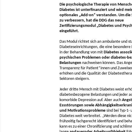
Die psychologische Therapie von Mensch
Diabetes ist unterfinanziert und wird meis
optionales „Add-on“ verstanden. Um die 
zu verbessern, hat die DDG das neue
Zertifizierungsmodul „Diabetes und Psyc
eingeführt.
Das Modul richtet sich an ambulante und st
Diabeteseinrichtungen, die eine besondere 
in der Behandlung von mit
Diabetes assozii
psychischen Problemen oder diabetes-b
Belastungen
nachweisen können. Das Angeb
Transparenz für Patient*innen und Zuweise
erhöhen und die Qualität der Diabetestherap
Sektoren steigern.
Jeder dritte Mensch mit Diabetes weist erh
diabetesbezogene Belastungen und jeder ac
komorbide Depression auf. Aber auch
Angst
Essstörungen sowie Abhängigkeitserkra
und Motivationsprobleme
sind bei Typ-1- 
Diabetes weit verbreitet. „Werden diese nic
frühzeitig fachgerecht identifiziert und beh
kann es zu einer Chronifizierung und schlim
lange
andauernder Arbeitsunfähigkeit
füh