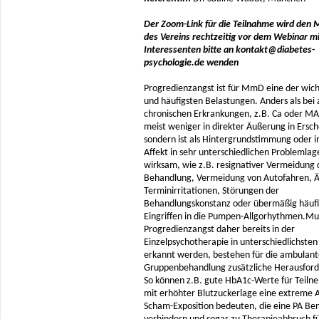
Der Zoom-Link für die Teilnahme wird den M
des Vereins rechtzeitig vor dem Webinar mi
Interessenten bitte an kontakt@diabetes-
psychologie.de wenden
Progredienzangst ist für MmD eine der wich
und häufigsten Belastungen. Anders als bei
chronischen Erkrankungen, z.B. Ca oder MA t
meist weniger in direkter Äußerung in Ersc
sondern ist als Hintergrundstimmung oder i
Affekt in sehr unterschiedlichen Problemlag
wirksam, wie z.B. resignativer Vermeidung 
Behandlung, Vermeidung von Autofahren, Ä
Terminirritationen, Störungen der
Behandlungskonstanz oder übermäßig häuf
Eingriffen in die Pumpen-Allgorhythmen.Mu
Progredienzangst daher bereits in der
Einzelpsychotherapie in unterschiedlichst
erkannt werden, bestehen für die ambulant
Gruppenbehandlung zusätzliche Herausfor
So können z.B. gute HbA1c-Werte für Teil
mit erhöhter Blutzuckerlage eine extreme 
Scham-Exposition bedeuten, die eine PA B