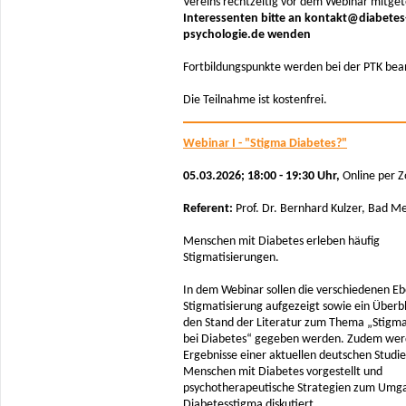
Vereins rechtzeitig vor dem Webinar mitgete
Interessenten bitte an kontakt@diabetes
psychologie.de wenden
Fortbildungspunkte werden bei der PTK bea
Die Teilnahme ist kostenfrei.
Webinar I - "Stigma Diabetes?"
05.03.2026; 18:00 - 19:30 Uhr,
Online per 
Referent:
Prof. Dr. Bernhard Kulzer, Bad 
Menschen mit Diabetes erleben häufig
Stigmatisierungen.
In dem Webinar sollen die verschiedenen E
Stigmatisierung aufgezeigt sowie ein Überbl
den Stand der Literatur zum Thema „Stigma
bei Diabetes“ gegeben werden. Zudem wer
Ergebnisse einer aktuellen deutschen Studie
Menschen mit Diabetes vorgestellt und
psychotherapeutische Strategien zum Umg
Diabetesstigma diskutiert.