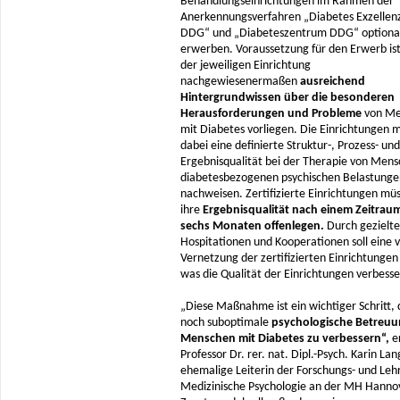
Behandlungseinrichtungen im Rahmen der
Anerkennungsverfahren „Diabetes Exzelle
DDG“ und „Diabeteszentrum DDG“ optiona
erwerben. Voraussetzung für den Erwerb ist,
der jeweiligen Einrichtung
nachgewiesenermaßen
ausreichend
Hintergrundwissen über die besonderen
Herausforderungen und Probleme
von Me
mit Diabetes vorliegen. Die Einrichtungen 
dabei eine definierte Struktur-, Prozess- und
Ergebnisqualität bei der Therapie von Men
diabetesbezogenen psychischen Belastunge
nachweisen. Zertifizierte Einrichtungen mü
ihre
Ergebnisqualität nach einem Zeitrau
sechs Monaten offenlegen.
Durch gezielte
Hospitationen und Kooperationen soll eine 
Vernetzung der zertifizierten Einrichtungen
was die Qualität der Einrichtungen verbesser
„Diese Maßnahme ist ein wichtiger Schritt, 
noch suboptimale
psychologische Betreuu
Menschen mit Diabetes zu verbessern“,
er
Professor Dr. rer. nat. Dipl.-Psych. Karin Lan
ehemalige Leiterin der Forschungs- und Leh
Medizinische Psychologie an der MH Hanno