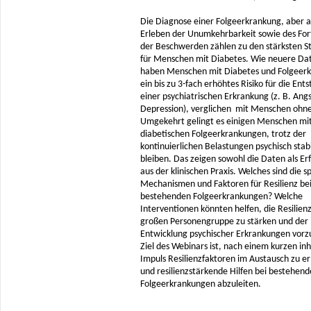
Die Diagnose einer Folgeerkrankung, aber 
Erleben der Unumkehrbarkeit sowie des For
der Beschwerden zählen zu den stärksten S
für Menschen mit Diabetes. Wie neuere Dat
haben Menschen mit Diabetes und Folgeer
ein bis zu 3-fach erhöhtes Risiko für die Ent
einer psychiatrischen Erkrankung (z. B. Ang
Depression), verglichen mit Menschen ohne
Umgekehrt gelingt es einigen Menschen mi
diabetischen Folgeerkrankungen, trotz der
kontinuierlichen Belastungen psychisch stabi
bleiben. Das zeigen sowohl die Daten als E
aus der klinischen Praxis. Welches sind die s
Mechanismen und Faktoren für Resilienz be
bestehenden Folgeerkrankungen? Welche
Interventionen könnten helfen, die Resilienz
großen Personengruppe zu stärken und der
Entwicklung psychischer Erkrankungen vor
Ziel des Webinars ist, nach einem kurzen inh
Impuls Resilienzfaktoren im Austausch zu er
und resilienzstärkende Hilfen bei bestehen
Folgeerkrankungen abzuleiten.