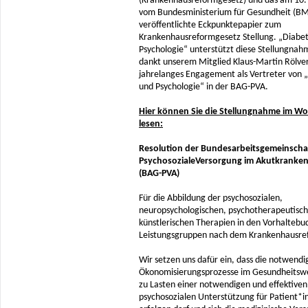
(Krankenhausreformgesetz) und das am 10. 
vom Bundesministerium für Gesundheit (B
veröffentlichte Eckpunktepapier zum
Krankenhausreformgesetz Stellung. „Diabe
Psychologie“ unterstützt diese Stellungnah
dankt unserem Mitglied Klaus-Martin Rölver
jahrelanges Engagement als Vertreter von 
und Psychologie“ in der BAG-PVA.
Hier können Sie die Stellungnahme im Wo
lesen:
Resolution der Bundesarbeitsgemeinscha
PsychosozialeVersorgung im Akutkranke
(BAG-PVA)
Für die Abbildung der psychosozialen,
neuropsychologischen, psychotherapeutisc
künstlerischen Therapien in den Vorhaltebu
Leistungsgruppen nach dem Krankenhausre
Wir setzen uns dafür ein, dass die notwendi
Ökonomisierungsprozesse im Gesundheitswe
zu Lasten einer notwendigen und effektiven
psychosozialen Unterstützung für Patient*i