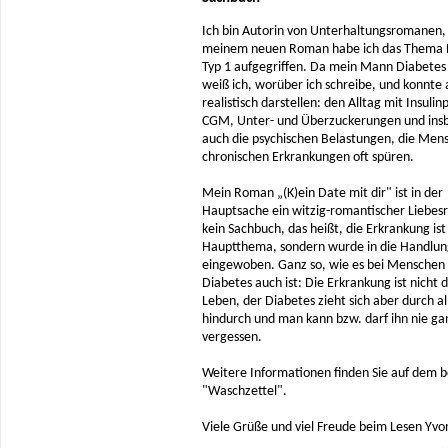
Ich bin Autorin von Unterhaltungsromanen, 
meinem neuen Roman habe ich das Thema 
Typ 1 aufgegriffen. Da mein Mann Diabetes 
weiß ich, worüber ich schreibe, und konnte a
realistisch darstellen: den Alltag mit Insul
CGM, Unter- und Überzuckerungen und ins
auch die psychischen Belastungen, die Men
chronischen Erkrankungen oft spüren.
Mein Roman „(K)ein Date mit dir" ist in der
Hauptsache ein witzig-romantischer Liebe
kein Sachbuch, das heißt, die Erkrankung ist
Hauptthema, sondern wurde in die Handlun
eingewoben. Ganz so, wie es bei Menschen
Diabetes auch ist: Die Erkrankung ist nicht 
Leben, der Diabetes zieht sich aber durch al
hindurch und man kann bzw. darf ihn nie ga
vergessen.
Weitere Informationen finden Sie auf dem 
"Waschzettel".
Viele Grüße und viel Freude beim Lesen Yv