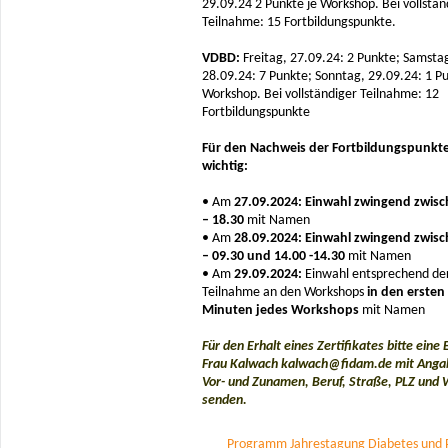
29.09.24 2 Punkte je Workshop. Bei vollstän
Teilnahme: 15 Fortbildungspunkte.
VDBD:
Freitag, 27.09.24: 2 Punkte; Samsta
28.09.24: 7 Punkte; Sonntag, 29.09.24: 1 Pu
Workshop. Bei vollständiger Teilnahme: 12
Fortbildungspunkte
Für den Nachweis der Fortbildungspunkte
wichtig:
• Am
27.09.2024: Einwahl zwingend zwisc
– 18.30
mit Namen
• Am
28.09.2024: Einwahl zwingend zwisc
– 09.30 und 14.00 -14.30
mit Namen
• Am
29.09.2024:
Einwahl entsprechend de
Teilnahme an den Workshops
in den ersten
Minuten jedes Workshops
mit Namen
Für den Erhalt eines Zertifikates bitte eine 
Frau Kalwach kalwach@fidam.de mit Anga
Vor- und Zunamen, Beruf, Straße, PLZ und
senden.
Programm Jahrestagung Diabetes und 